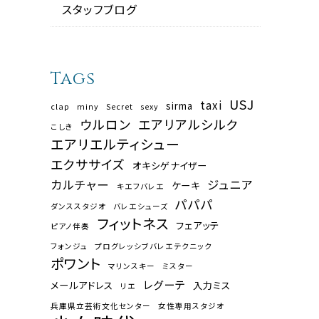
スタッフブログ
Tags
USJ
taxi
sirma
clap
miny
Secret
sexy
ウルロン
エアリアルシルク
こしき
エアリエルティシュー
エクササイズ
オキシゲナイザー
カルチャー
ジュニア
ケーキ
キエフバレエ
パパパ
ダンススタジオ
バレエシューズ
フィットネス
フェアッテ
ピアノ伴奏
フォンジュ
プログレッシブバレエテクニック
ポワント
マリンスキー
ミスター
レグーテ
メールアドレス
入力ミス
リエ
兵庫県立芸術文化センター
女性専用スタジオ