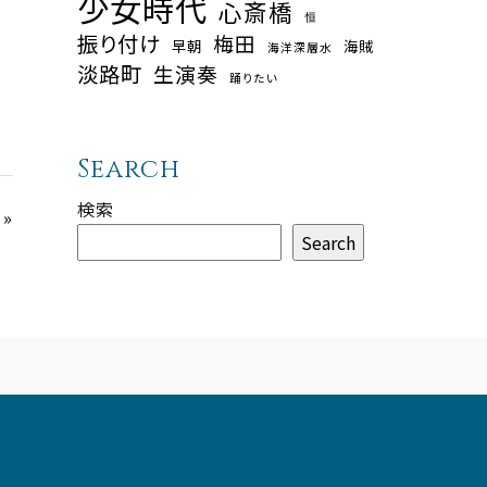
少女時代
心斎橋
恒
振り付け
梅田
早朝
海賊
海洋深層水
淡路町
生演奏
踊りたい
Search
検索
»
Search