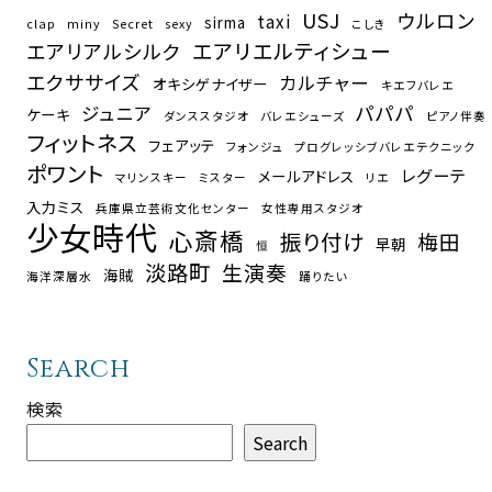
USJ
ウルロン
taxi
sirma
clap
miny
Secret
sexy
こしき
エアリエルティシュー
エアリアルシルク
エクササイズ
カルチャー
オキシゲナイザー
キエフバレエ
パパパ
ジュニア
ケーキ
ダンススタジオ
バレエシューズ
ピアノ伴奏
フィットネス
フェアッテ
フォンジュ
プログレッシブバレエテクニック
ポワント
レグーテ
メールアドレス
マリンスキー
ミスター
リエ
入力ミス
兵庫県立芸術文化センター
女性専用スタジオ
少女時代
心斎橋
振り付け
梅田
早朝
恒
淡路町
生演奏
海賊
海洋深層水
踊りたい
Search
検索
Search