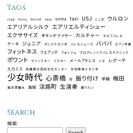
Tags
USJ
ウルロン
taxi
sirma
clap
miny
Secret
sexy
こしき
エアリエルティシュー
エアリアルシルク
エクササイズ
カルチャー
オキシゲナイザー
キエフバレエ
パパパ
ジュニア
ケーキ
ダンススタジオ
バレエシューズ
ピアノ伴奏
フィットネス
フェアッテ
フォンジュ
プログレッシブバレエテクニック
ポワント
レグーテ
メールアドレス
マリンスキー
ミスター
リエ
入力ミス
兵庫県立芸術文化センター
女性専用スタジオ
少女時代
心斎橋
振り付け
梅田
早朝
恒
淡路町
生演奏
海賊
海洋深層水
踊りたい
Search
検索
Search