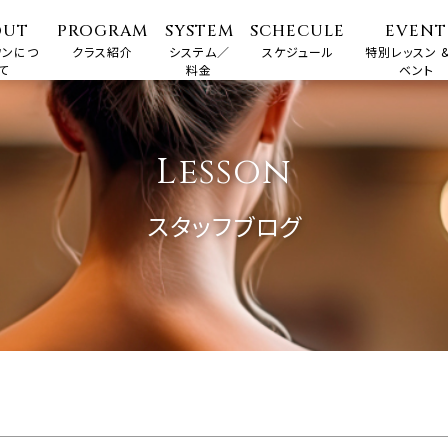
OUT
PROGRAM
SYSTEM
SCHECULE
EVENT
ワンにつ
クラス紹介
システム／
スケジュール
特別レッスン &
て
料金
ベント
Lesson
スタッフブログ