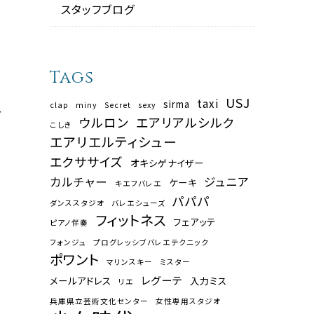
スタッフブログ
Tags
USJ
taxi
sirma
clap
miny
Secret
sexy
し
ウルロン
エアリアルシルク
こしき
エアリエルティシュー
エクササイズ
オキシゲナイザー
カルチャー
ジュニア
ケーキ
キエフバレエ
パパパ
ダンススタジオ
バレエシューズ
フィットネス
フェアッテ
ピアノ伴奏
フォンジュ
プログレッシブバレエテクニック
ポワント
マリンスキー
ミスター
レグーテ
メールアドレス
入力ミス
リエ
兵庫県立芸術文化センター
女性専用スタジオ