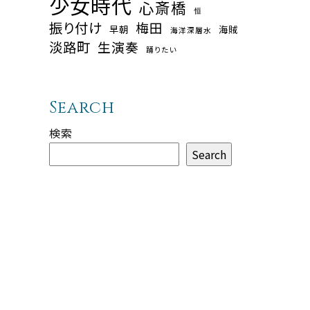
少女時代
心斎橋
恒
振り付け
梅田
早朝
海賊
海洋深層水
淡路町
生演奏
踊りたい
Search
検索
Search