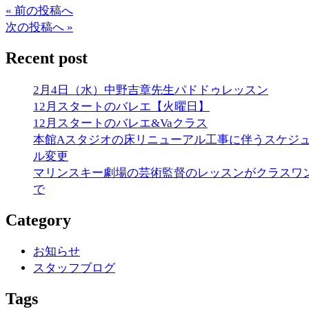
« 前の投稿へ
次の投稿へ »
Recent post
2月4日（水）中野吉章先生パドドゥレッスン
12月スタートのバレエ【火曜日】
12月スタートのバレエ&Vaクラス
本館Aスタジオの床リニューアル工事に伴うスケジ
ル変更
マリンスキー劇場の芸術監督のレッスンがクラスワ
で
Category
お知らせ
スタッフブログ
Tags