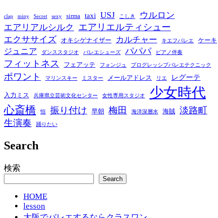
USJ
ウルロン
taxi
sirma
clap
miny
Secret
sexy
こしき
エアリエルティシュー
エアリアルシルク
エクササイズ
カルチャー
オキシゲナイザー
ケーキ
キエフバレエ
パパパ
ジュニア
ダンススタジオ
バレエシューズ
ピアノ伴奏
フィットネス
フェアッテ
フォンジュ
プログレッシブバレエテクニック
ポワント
レグーテ
メールアドレス
マリンスキー
ミスター
リエ
少女時代
入力ミス
兵庫県立芸術文化センター
女性専用スタジオ
心斎橋
振り付け
梅田
淡路町
早朝
海賊
恒
海洋深層水
生演奏
踊りたい
Search
検索
Search
HOME
lesson
大阪でバレエするならクラスワン