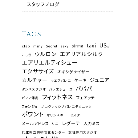
スタッフブログ
Tags
USJ
taxi
sirma
clap
miny
Secret
sexy
ウルロン
エアリアルシルク
こしき
エアリエルティシュー
エクササイズ
オキシゲナイザー
カルチャー
ジュニア
ケーキ
キエフバレエ
パパパ
ダンススタジオ
バレエシューズ
フィットネス
フェアッテ
ピアノ伴奏
フォンジュ
プログレッシブバレエテクニック
ポワント
マリンスキー
ミスター
レグーテ
メールアドレス
入力ミス
リエ
兵庫県立芸術文化センター
女性専用スタジオ