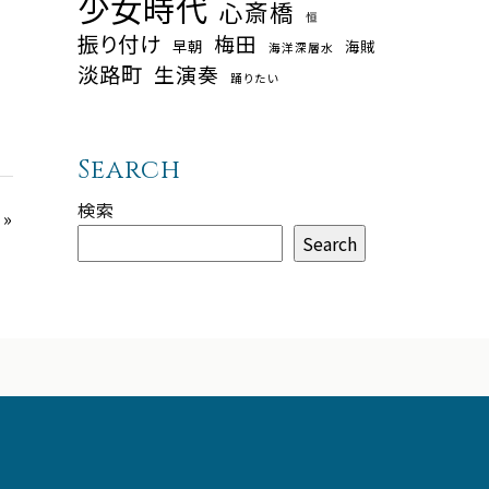
少女時代
心斎橋
恒
振り付け
梅田
早朝
海賊
海洋深層水
淡路町
生演奏
踊りたい
Search
検索
»
Search