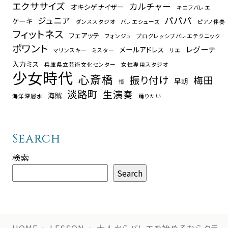
エクササイズ
カルチャー
オキシゲナイザー
キエフバレエ
パパパ
ジュニア
ケーキ
ダンススタジオ
バレエシューズ
ピアノ伴奏
フィットネス
フェアッテ
フォンジュ
プログレッシブバレエテクニック
ポワント
レグーテ
メールアドレス
マリンスキー
ミスター
リエ
入力ミス
兵庫県立芸術文化センター
女性専用スタジオ
少女時代
心斎橋
振り付け
梅田
早朝
恒
淡路町
生演奏
海賊
海洋深層水
踊りたい
Search
検索
Search
HOME
LESSON
大人からバレエを始めるならクラ