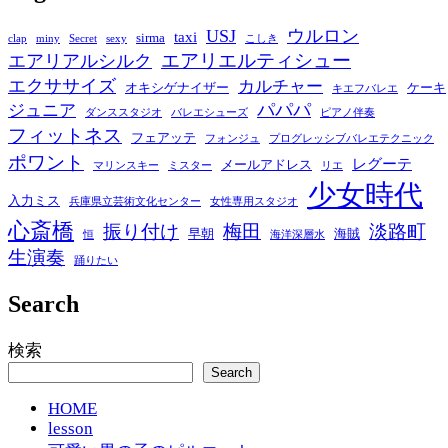
USJ
ウルロン
taxi
sirma
clap
miny
Secret
sexy
こしき
エアリエルティシュー
エアリアルシルク
エクササイズ
カルチャー
オキシゲナイザー
ケーキ
キエフバレエ
パパパ
ジュニア
ダンススタジオ
バレエシューズ
ピアノ伴奏
フィットネス
フェアッテ
フォンジュ
プログレッシブバレエテクニック
ポワント
レグーテ
メールアドレス
マリンスキー
ミスター
リエ
少女時代
入力ミス
兵庫県立芸術文化センター
女性専用スタジオ
心斎橋
振り付け
梅田
淡路町
早朝
海賊
恒
海洋深層水
生演奏
踊りたい
Search
検索
Search
HOME
lesson