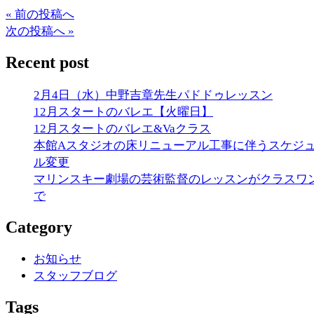
« 前の投稿へ
次の投稿へ »
Recent post
2月4日（水）中野吉章先生パドドゥレッスン
12月スタートのバレエ【火曜日】
12月スタートのバレエ&Vaクラス
本館Aスタジオの床リニューアル工事に伴うスケジ
ル変更
マリンスキー劇場の芸術監督のレッスンがクラスワ
で
Category
お知らせ
スタッフブログ
Tags