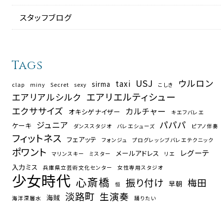
スタッフブログ
Tags
USJ
ウルロン
taxi
sirma
clap
miny
Secret
sexy
こしき
エアリエルティシュー
エアリアルシルク
エクササイズ
カルチャー
オキシゲナイザー
キエフバレエ
パパパ
ジュニア
ケーキ
ダンススタジオ
バレエシューズ
ピアノ伴奏
フィットネス
フェアッテ
フォンジュ
プログレッシブバレエテクニック
ポワント
レグーテ
メールアドレス
マリンスキー
ミスター
リエ
入力ミス
兵庫県立芸術文化センター
女性専用スタジオ
少女時代
心斎橋
振り付け
梅田
早朝
恒
淡路町
生演奏
海賊
海洋深層水
踊りたい