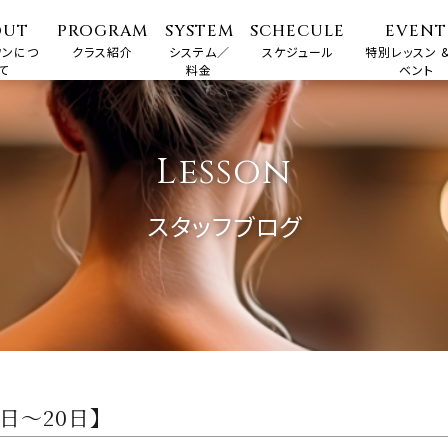
OUT
PROGRAM
SYSTEM
SCHECULE
EVENT
ワンにつ
クラス紹介
システム／
スケジュール
特別レッスン &
て
料金
ベント
Lesson
スタッフブログ
日〜20日】