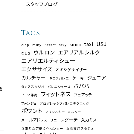
スタッフブログ
Tags
USJ
taxi
sirma
clap
miny
Secret
sexy
ウルロン
エアリアルシルク
こしき
エアリエルティシュー
エクササイズ
オキシゲナイザー
カルチャー
ジュニア
ケーキ
キエフバレエ
パパパ
ダンススタジオ
バレエシューズ
致
フィットネス
フェアッテ
ピアノ伴奏
フォンジュ
プログレッシブバレエテクニック
ポワント
マリンスキー
ミスター
レグーテ
メールアドレス
入力ミス
リエ
兵庫県立芸術文化センター
女性専用スタジオ