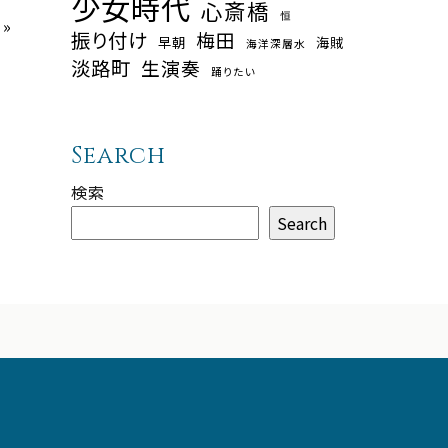
少女時代
心斎橋
恒
»
振り付け
梅田
早朝
海賊
海洋深層水
淡路町
生演奏
踊りたい
Search
検索
Search