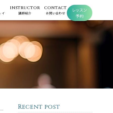
INSTRUCTOR
CONTACT
レッスン
 イ
講師紹介
お問い合わせ
予約
Recent post