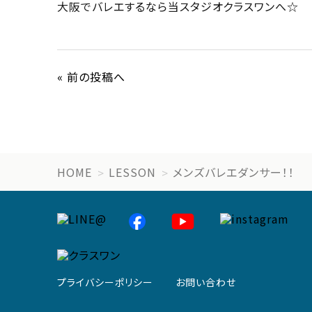
大阪でバレエするなら当スタジオクラスワンへ☆
« 前の投稿へ
HOME
LESSON
メンズバレエダンサー！！
プライバシーポリシー
お問い合わせ