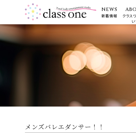
NEWS
AB
新着情報
クラス
い
メンズバレエダンサー！！