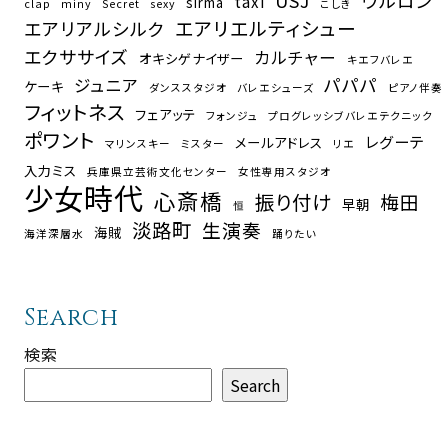
USJ
ウルロン
taxi
sirma
clap
miny
Secret
sexy
こしき
エアリエルティシュー
エアリアルシルク
エクササイズ
カルチャー
オキシゲナイザー
キエフバレエ
パパパ
ジュニア
ケーキ
ダンススタジオ
バレエシューズ
ピアノ伴奏
フィットネス
フェアッテ
フォンジュ
プログレッシブバレエテクニック
ポワント
レグーテ
メールアドレス
マリンスキー
ミスター
リエ
入力ミス
兵庫県立芸術文化センター
女性専用スタジオ
少女時代
心斎橋
振り付け
梅田
早朝
恒
淡路町
生演奏
海賊
海洋深層水
踊りたい
Search
検索
Search