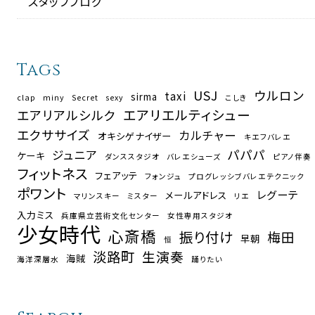
スタッフブログ
Tags
USJ
ウルロン
taxi
sirma
clap
miny
Secret
sexy
こしき
エアリエルティシュー
エアリアルシルク
エクササイズ
カルチャー
オキシゲナイザー
キエフバレエ
パパパ
ジュニア
ケーキ
ダンススタジオ
バレエシューズ
ピアノ伴奏
フィットネス
フェアッテ
フォンジュ
プログレッシブバレエテクニック
ポワント
レグーテ
メールアドレス
マリンスキー
ミスター
リエ
入力ミス
兵庫県立芸術文化センター
女性専用スタジオ
少女時代
心斎橋
振り付け
梅田
早朝
恒
淡路町
生演奏
海賊
海洋深層水
踊りたい