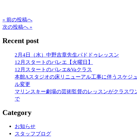
« 前の投稿へ
次の投稿へ »
Recent post
2月4日（水）中野吉章先生パドドゥレッスン
12月スタートのバレエ【火曜日】
12月スタートのバレエ&Vaクラス
本館Aスタジオの床リニューアル工事に伴うスケジ
ル変更
マリンスキー劇場の芸術監督のレッスンがクラスワ
で
Category
お知らせ
スタッフブログ