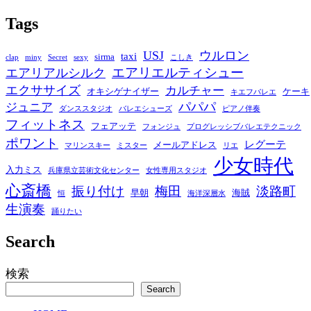
Tags
USJ
ウルロン
taxi
sirma
clap
miny
Secret
sexy
こしき
エアリエルティシュー
エアリアルシルク
エクササイズ
カルチャー
オキシゲナイザー
ケーキ
キエフバレエ
パパパ
ジュニア
ダンススタジオ
バレエシューズ
ピアノ伴奏
フィットネス
フェアッテ
フォンジュ
プログレッシブバレエテクニック
ポワント
レグーテ
メールアドレス
マリンスキー
ミスター
リエ
少女時代
入力ミス
兵庫県立芸術文化センター
女性専用スタジオ
心斎橋
振り付け
梅田
淡路町
早朝
海賊
恒
海洋深層水
生演奏
踊りたい
Search
検索
Search