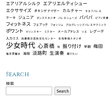
エアリエルティシュー
エアリアルシルク
エクササイズ
カルチャー
オキシゲナイザー
キエフバレエ
パパパ
ジュニア
ケーキ
ダンススタジオ
バレエシューズ
ピアノ伴奏
フィットネス
フェアッテ
フォンジュ
プログレッシブバレエテクニック
ポワント
レグーテ
メールアドレス
マリンスキー
ミスター
リエ
入力ミス
兵庫県立芸術文化センター
女性専用スタジオ
少女時代
心斎橋
振り付け
梅田
早朝
恒
淡路町
生演奏
海賊
海洋深層水
踊りたい
Search
検索
Search