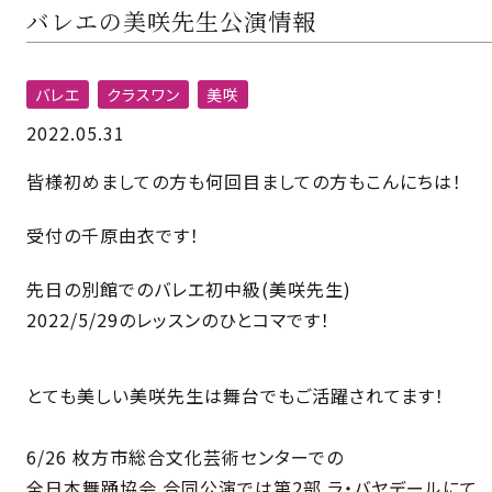
バレエの美咲先生公演情報
バレエ
クラスワン
美咲
2022.05.31
皆様初めましての方も何回目ましての方もこんにちは！
受付の千原由衣です！
先日の別館でのバレエ初中級(美咲先生)
2022/5/29のレッスンのひとコマです！
とても美しい美咲先生は舞台でもご活躍されてます！
⁡
6/26 枚方市総合文化芸術センターでの
全日本舞踊協会 合同公演では第2部 ラ・バヤデールにて