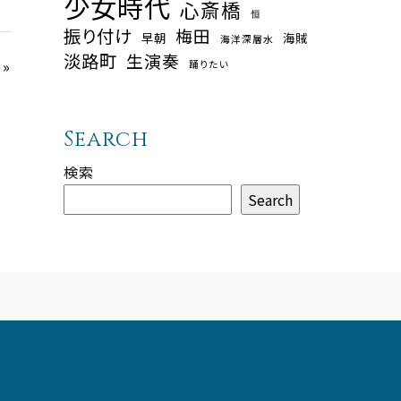
少女時代
心斎橋
恒
振り付け
梅田
早朝
海賊
海洋深層水
淡路町
生演奏
»
踊りたい
Search
検索
Search