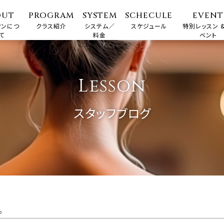
OUT
PROGRAM
SYSTEM
SCHECULE
EVENT
ワンにつ
クラス紹介
システム／
スケジュール
特別レッスン &
て
料金
ベント
Lesson
スタッフブログ
。