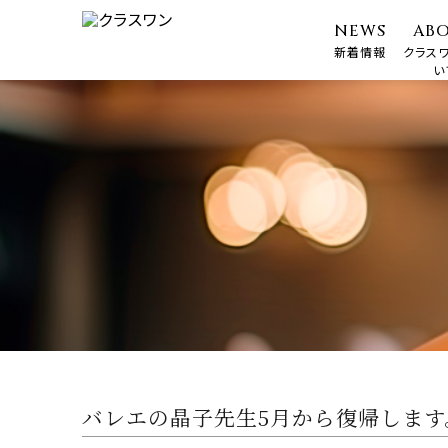
NEWS
AB
新着情報
クラス
い
バレエの晶子先生5月から復帰します