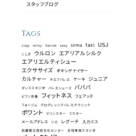
スタッフブログ
Tags
USJ
taxi
sirma
clap
miny
Secret
sexy
ウルロン
エアリアルシルク
こしき
エアリエルティシュー
エクササイズ
オキシゲナイザー
カルチャー
ジュニア
ケーキ
キエフバレエ
パパパ
ダンススタジオ
バレエシューズ
フィットネス
フェアッテ
ピアノ伴奏
フォンジュ
プログレッシブバレエテクニック
ポワント
マリンスキー
ミスター
レグーテ
メールアドレス
入力ミス
リエ
兵庫県立芸術文化センター
女性専用スタジオ