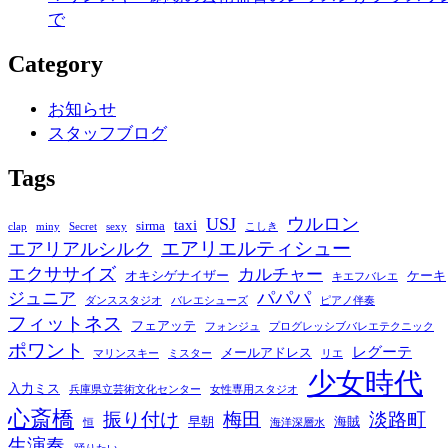
で
Category
お知らせ
スタッフブログ
Tags
USJ
ウルロン
taxi
sirma
clap
miny
Secret
sexy
こしき
エアリエルティシュー
エアリアルシルク
エクササイズ
カルチャー
オキシゲナイザー
ケーキ
キエフバレエ
パパパ
ジュニア
ダンススタジオ
バレエシューズ
ピアノ伴奏
フィットネス
フェアッテ
フォンジュ
プログレッシブバレエテクニック
ポワント
レグーテ
メールアドレス
マリンスキー
ミスター
リエ
少女時代
入力ミス
兵庫県立芸術文化センター
女性専用スタジオ
心斎橋
振り付け
梅田
淡路町
早朝
海賊
恒
海洋深層水
生演奏