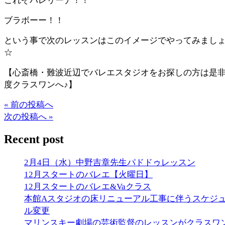
これぞバレリーナ！！
ブラボーー！！
という事で次のレッスンはこのイメージでやってみまし
☆
【心斎橋・難波近辺でバレエスタジオをお探しの方は是
度クラスワンへ♪】
« 前の投稿へ
次の投稿へ »
Recent post
2月4日（水）中野吉章先生パドドゥレッスン
12月スタートのバレエ【火曜日】
12月スタートのバレエ&Vaクラス
本館Aスタジオの床リニューアル工事に伴うスケジ
ル変更
マリンスキー劇場の芸術監督のレッスンがクラスワ