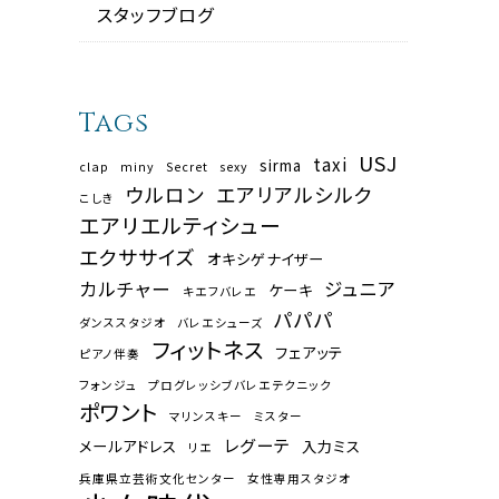
スタッフブログ
Tags
USJ
taxi
sirma
clap
miny
Secret
sexy
ウルロン
エアリアルシルク
こしき
エアリエルティシュー
エクササイズ
オキシゲナイザー
カルチャー
ジュニア
ケーキ
キエフバレエ
パパパ
ダンススタジオ
バレエシューズ
フィットネス
フェアッテ
ピアノ伴奏
フォンジュ
プログレッシブバレエテクニック
ポワント
マリンスキー
ミスター
レグーテ
メールアドレス
入力ミス
リエ
兵庫県立芸術文化センター
女性専用スタジオ