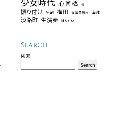
少女時代
心斎橋
恒
振り付け
梅田
早朝
海賊
海洋深層水
淡路町
生演奏
踊りたい
Search
検索
Search
w