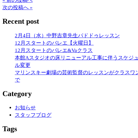
« 前の投稿へ
次の投稿へ »
Recent post
2月4日（水）中野吉章先生パドドゥレッスン
12月スタートのバレエ【火曜日】
12月スタートのバレエ&Vaクラス
本館Aスタジオの床リニューアル工事に伴うスケジ
ル変更
マリンスキー劇場の芸術監督のレッスンがクラスワ
で
Category
お知らせ
スタッフブログ
Tags