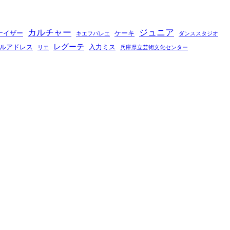
カルチャー
ジュニア
ナイザー
ケーキ
キエフバレエ
ダンススタジオ
レグーテ
ルアドレス
入力ミス
リエ
兵庫県立芸術文化センター