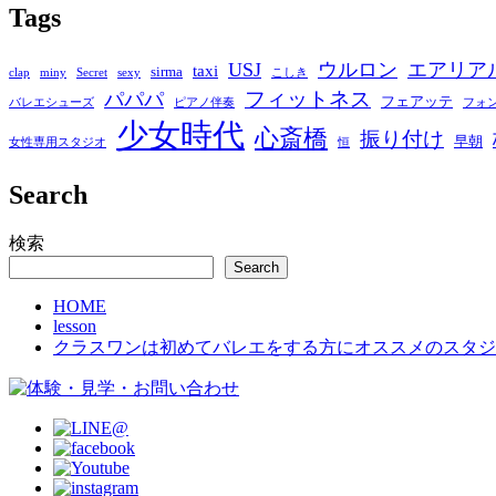
Tags
USJ
ウルロン
エアリア
taxi
sirma
clap
miny
Secret
sexy
こしき
フィットネス
パパパ
フェアッテ
バレエシューズ
ピアノ伴奏
フォ
少女時代
心斎橋
振り付け
早朝
女性専用スタジオ
恒
Search
検索
Search
HOME
lesson
クラスワンは初めてバレエをする方にオススメのスタジ