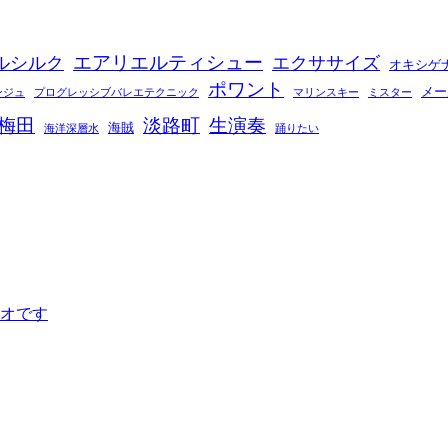
エアリエルティシュー
ルシルク
エクササイズ
オキシゲ
ポワント
メー
ンジュ
プログレッシブバレエテクニック
マリンスキー
ミスター
梅田
淡路町
生演奏
海賊
海洋深層水
踊りたい
オです