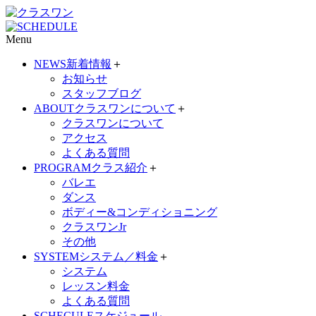
Menu
NEWS
新着情報
＋
お知らせ
スタッフブログ
ABOUT
クラスワンについて
＋
クラスワンについて
アクセス
よくある質問
PROGRAM
クラス紹介
＋
バレエ
ダンス
ボディー&コンディショニング
クラスワンJr
その他
SYSTEM
システム／料金
＋
システム
レッスン料金
よくある質問
SCHECULE
スケジュール