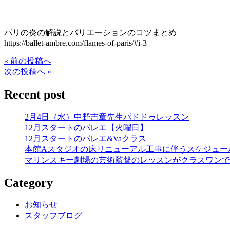
パリの炎の解説とバリエーションのコツまとめ
https://ballet-ambre.com/flames-of-paris/#i-3
« 前の投稿へ
次の投稿へ »
Recent post
2月4日（水）中野吉章先生パドドゥレッスン
12月スタートのバレエ【火曜日】
12月スタートのバレエ&Vaクラス
本館Aスタジオの床リニューアル工事に伴うスケジュー
マリンスキー劇場の芸術監督のレッスンがクラスワンで
Category
お知らせ
スタッフブログ