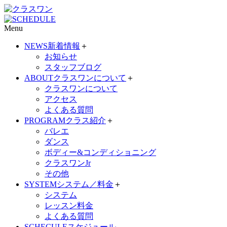
Menu
NEWS
新着情報
＋
お知らせ
スタッフブログ
ABOUT
クラスワンについて
＋
クラスワンについて
アクセス
よくある質問
PROGRAM
クラス紹介
＋
バレエ
ダンス
ボディー&コンディショニング
クラスワンJr
その他
SYSTEM
システム／料金
＋
システム
レッスン料金
よくある質問
SCHECULE
スケジュール