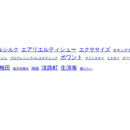
エアリエルティシュー
ルシルク
エクササイズ
オキシゲ
ポワント
メー
ンジュ
プログレッシブバレエテクニック
マリンスキー
ミスター
梅田
淡路町
生演奏
海賊
海洋深層水
踊りたい