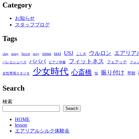
Category
お知らせ
スタッフブログ
Tags
USJ
ウルロン
エアリア
taxi
sirma
clap
miny
Secret
sexy
こしき
フィットネス
パパパ
フェアッテ
バレエシューズ
ピアノ伴奏
フォ
少女時代
心斎橋
振り付け
早朝
女性専用スタジオ
恒
Search
検索
Search
HOME
lesson
エアリアルシルク体験会