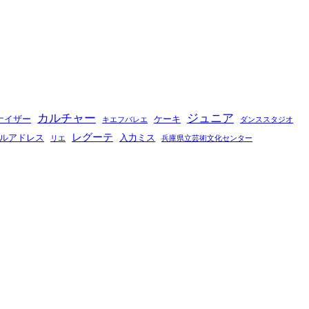
カルチャー
ジュニア
ナイザー
ケーキ
キエフバレエ
ダンススタジオ
レグーテ
ルアドレス
入力ミス
リエ
兵庫県立芸術文化センター