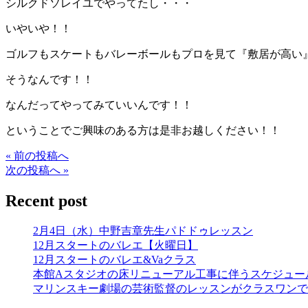
シルクドソレイユでやってたし・・・
いやいや！！
ゴルフもスケートもバレーボールもプロを見て『敷居が高い
そうなんです！！
なんだってやってみていいんです！！
ということでご興味のある方は是非お越しください！！
« 前の投稿へ
次の投稿へ »
Recent post
2月4日（水）中野吉章先生パドドゥレッスン
12月スタートのバレエ【火曜日】
12月スタートのバレエ&Vaクラス
本館Aスタジオの床リニューアル工事に伴うスケジュー
マリンスキー劇場の芸術監督のレッスンがクラスワンで