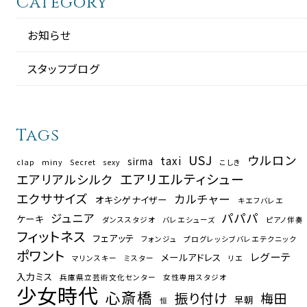
Category
お知らせ
スタッフブログ
Tags
USJ
ウルロン
taxi
sirma
clap
miny
Secret
sexy
こしき
エアリエルティシュー
エアリアルシルク
エクササイズ
カルチャー
オキシゲナイザー
キエフバレエ
パパパ
ジュニア
ケーキ
ダンススタジオ
バレエシューズ
ピアノ伴奏
フィットネス
フェアッテ
フォンジュ
プログレッシブバレエテクニック
ポワント
レグーテ
メールアドレス
マリンスキー
ミスター
リエ
入力ミス
兵庫県立芸術文化センター
女性専用スタジオ
少女時代
心斎橋
振り付け
梅田
早朝
恒