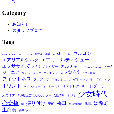
で
Category
お知らせ
スタッフブログ
Tags
USJ
ウルロン
taxi
sirma
clap
miny
Secret
sexy
こしき
エアリエルティシュー
エアリアルシルク
エクササイズ
カルチャー
オキシゲナイザー
ケーキ
キエフバレエ
パパパ
ジュニア
ダンススタジオ
バレエシューズ
ピアノ伴奏
フィットネス
フェアッテ
フォンジュ
プログレッシブバレエテクニック
ポワント
レグーテ
メールアドレス
マリンスキー
ミスター
リエ
少女時代
入力ミス
兵庫県立芸術文化センター
女性専用スタジオ
心斎橋
振り付け
梅田
淡路町
早朝
海賊
恒
海洋深層水
生演奏
踊りたい