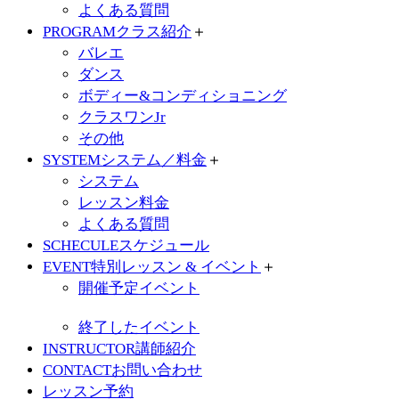
よくある質問
PROGRAM
クラス紹介
＋
バレエ
ダンス
ボディー&コンディショニング
クラスワンJr
その他
SYSTEM
システム／料金
＋
システム
レッスン料金
よくある質問
SCHECULE
スケジュール
EVENT
特別レッスン & イベント
＋
開催予定イベント
終了したイベント
INSTRUCTOR
講師紹介
CONTACT
お問い合わせ
レッスン予約