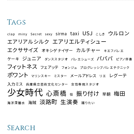
Tags
USJ
ウルロン
taxi
sirma
clap
miny
Secret
sexy
こしき
エアリエルティシュー
エアリアルシルク
エクササイズ
カルチャー
オキシゲナイザー
キエフバレエ
パパパ
ジュニア
ケーキ
ダンススタジオ
バレエシューズ
ピアノ伴奏
フィットネス
フェアッテ
フォンジュ
プログレッシブバレエテクニック
ポワント
レグーテ
メールアドレス
マリンスキー
ミスター
リエ
入力ミス
兵庫県立芸術文化センター
女性専用スタジオ
少女時代
心斎橋
振り付け
梅田
早朝
恒
淡路町
生演奏
海賊
海洋深層水
踊りたい
Search