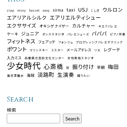
USJ
ウルロン
taxi
sirma
clap
miny
Secret
sexy
こしき
エアリエルティシュー
エアリアルシルク
エクササイズ
カルチャー
オキシゲナイザー
キエフバレエ
パパパ
ジュニア
ケーキ
ダンススタジオ
バレエシューズ
ピアノ伴奏
フィットネス
フェアッテ
フォンジュ
プログレッシブバレエテクニック
ポワント
レグーテ
メールアドレス
マリンスキー
ミスター
リエ
入力ミス
兵庫県立芸術文化センター
女性専用スタジオ
少女時代
心斎橋
振り付け
梅田
早朝
恒
淡路町
生演奏
海賊
海洋深層水
踊りたい
Search
検索
Search